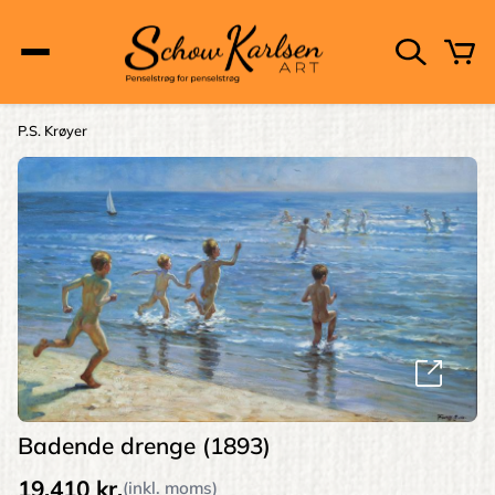
Skip
to
main
content
Main
P.S. Krøyer
Brødkrumme
navigation
Badende drenge (1893)
19.410 kr.
(inkl. moms)