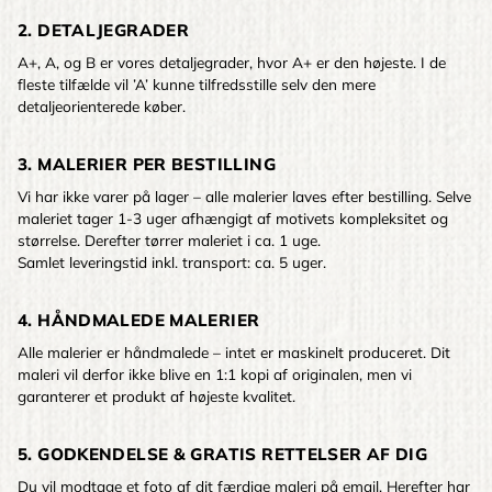
2. DETALJEGRADER
A+, A, og B er vores detaljegrader, hvor A+ er den højeste. I de
fleste tilfælde vil ’A’ kunne tilfredsstille selv den mere
detaljeorienterede køber.
3. MALERIER PER BESTILLING
Vi har ikke varer på lager – alle malerier laves efter bestilling. Selve
maleriet tager 1-3 uger afhængigt af motivets kompleksitet og
størrelse. Derefter tørrer maleriet i ca. 1 uge.
Samlet leveringstid inkl. transport: ca. 5 uger.
4. HÅNDMALEDE MALERIER
Alle malerier er håndmalede – intet er maskinelt produceret. Dit
maleri vil derfor ikke blive en 1:1 kopi af originalen, men vi
garanterer et produkt af højeste kvalitet.
5. GODKENDELSE & GRATIS RETTELSER AF DIG
Du vil modtage et foto af dit færdige maleri på email. Herefter har