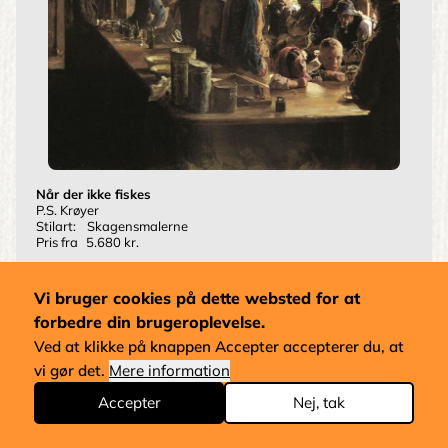
Når der ikke fiskes
P.S. Krøyer
Stilart:
Skagensmalerne
Pris fra
5.680 kr.
Vi bruger cookies på dette websted for at
forbedre din brugeroplevelse.
Ved at klikke på knappen Accepter accepterer du, at
vi gør det.
Mere information
Accepter
Nej, tak