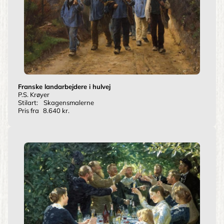
Franske landarbejdere i hulvej
P.S. Krøyer
Stilart:
Skagensmalerne
Pris fra
8.640 kr.