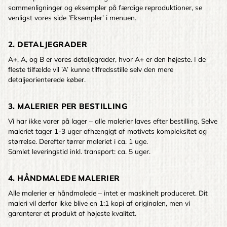
sammenligninger og eksempler på færdige reproduktioner, se
venligst vores side ’Eksempler’ i menuen.
2. DETALJEGRADER
A+, A, og B er vores detaljegrader, hvor A+ er den højeste. I de
fleste tilfælde vil ’A’ kunne tilfredsstille selv den mere
detaljeorienterede køber.
3. MALERIER PER BESTILLING
Vi har ikke varer på lager – alle malerier laves efter bestilling. Selve
maleriet tager 1-3 uger afhængigt af motivets kompleksitet og
størrelse. Derefter tørrer maleriet i ca. 1 uge.
Samlet leveringstid inkl. transport: ca. 5 uger.
4. HÅNDMALEDE MALERIER
Alle malerier er håndmalede – intet er maskinelt produceret. Dit
maleri vil derfor ikke blive en 1:1 kopi af originalen, men vi
garanterer et produkt af højeste kvalitet.