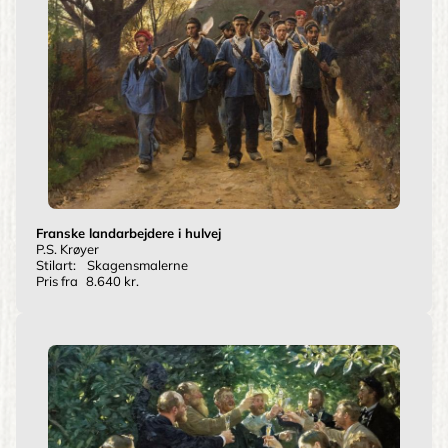
Franske landarbejdere i hulvej
P.S. Krøyer
Stilart:
Skagensmalerne
Pris fra
8.640 kr.