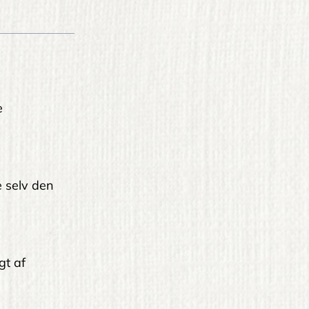
e
le selv den
gt af