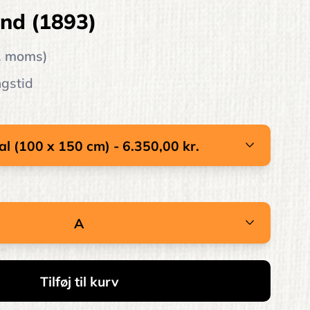
nd (1893)
l. moms)
ngstid