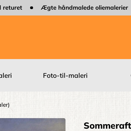
 returet
Ægte håndmalede oliemalerier
leri
Foto-til-maleri
ler)
Sommeraft