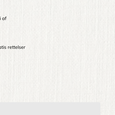
i af
tis rettelser