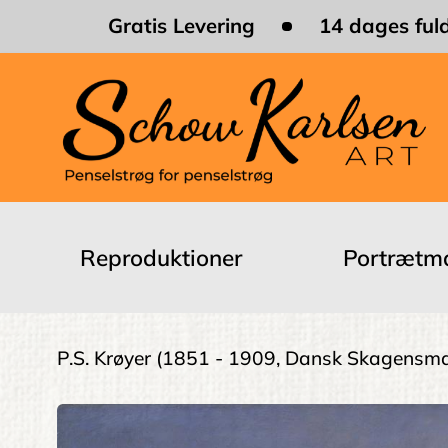
Skip
Gratis Levering
14 dages fuld
to
main
content
Main
navigation
Reproduktioner
Portrætma
Brødkrumme
P.S. Krøyer
(1851 - 1909, Dansk Skagensma