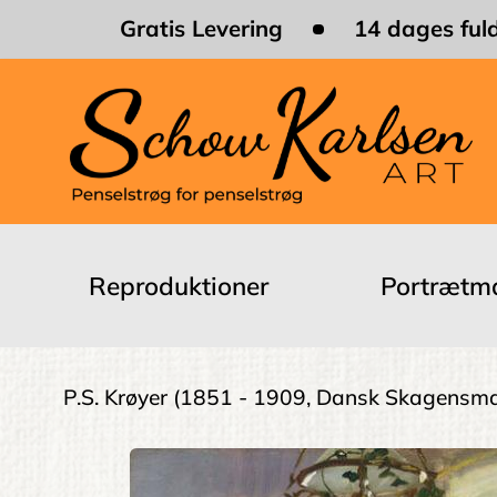
Skip
Gratis Levering
14 dages fuld
to
main
content
Main
navigation
Reproduktioner
Portrætma
Brødkrumme
P.S. Krøyer
(1851 - 1909, Dansk Skagensma