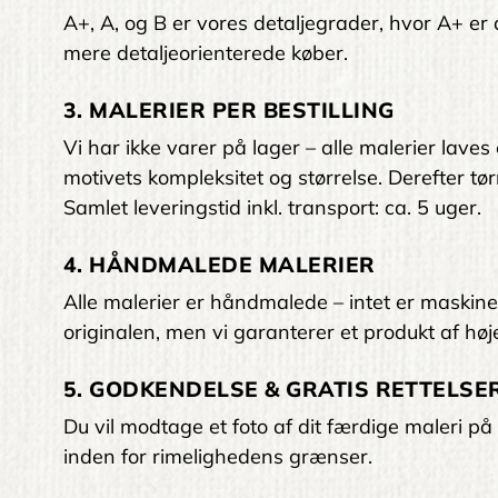
A+, A, og B er vores detaljegrader, hvor A+ er den
mere detaljeorienterede køber.
3. MALERIER PER BESTILLING
Vi har ikke varer på lager – alle malerier laves
motivets kompleksitet og størrelse. Derefter tørr
Samlet leveringstid inkl. transport: ca. 5 uger.
4. HÅNDMALEDE MALERIER
Alle malerier er håndmalede – intet er maskinelt
originalen, men vi garanterer et produkt af høje
5. GODKENDELSE & GRATIS RETTELSER
Du vil modtage et foto af dit færdige maleri på 
inden for rimelighedens grænser.