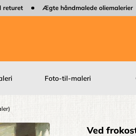
 returet
Ægte håndmalede oliemalerier
leri
Foto-til-maleri
ler)
Ved frokos