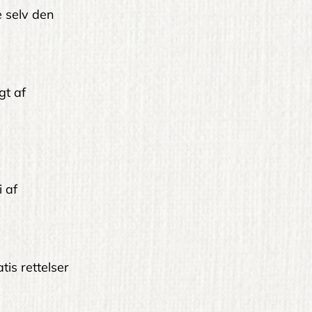
le selv den
gt af
i af
tis rettelser