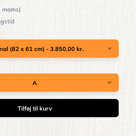
l. moms)
ngstid