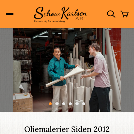
Skip
to
main
content
Main
navigation
Oliemalerier Siden 2012