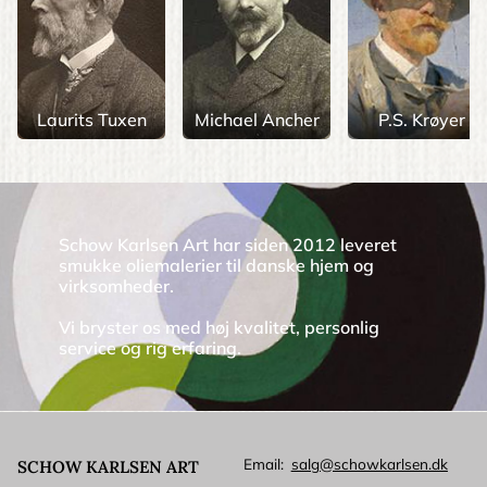
Laurits Tuxen
Michael Ancher
P.S. Krøyer
Schow Karlsen Art har siden 2012 leveret
smukke oliemalerier til danske hjem og
virksomheder.
Vi bryster os med høj kvalitet, personlig
service og rig erfaring.
Email
salg@schowkarlsen.dk
SCHOW KARLSEN ART