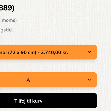
889)
l. moms)
ngstid