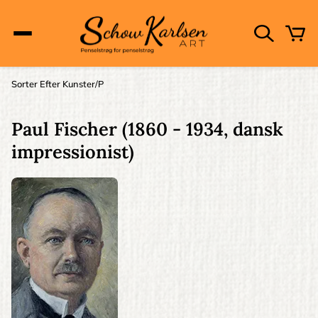
Skip
to
main
content
Main
Sorter Efter Kunster
P
Brødkrumme
navigation
Paul Fischer
(1860 - 1934, dansk
impressionist)