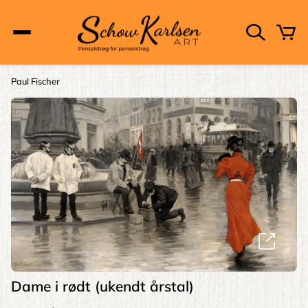
Skip
to
main
content
Main
Paul Fischer
Brødkrumme
navigation
Dame i rødt (ukendt årstal)