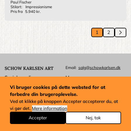
Paul Fischer
Stilart:
Impressionisme
Pris fra
5.940 kr.
Si
1
2
››
Side
Side
Next
pag
Email
salg@schowkarlsen.dk
SCHOW KARLSEN ART
Sociale medier
Menu
Instagram
Malerier (eksempler)
Vi bruger cookies på dette websted for at
Facebook
forbedre din brugeroplevelse.
Ophavsret
Betalingskort
Ved at klikke på knappen Accepter accepterer du, at
Kundeservice
vi gør det.
Mere information
Mastercard
Levering
Visa
Accepter
Nej, tak
Forretningsbetingelser
Dankort
Købsforkøb og udførelse