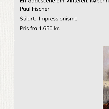
En Gadescene om Vinteren, Køben
Paul Fischer
Stilart:
Impressionisme
Pris fra
1.650 kr.