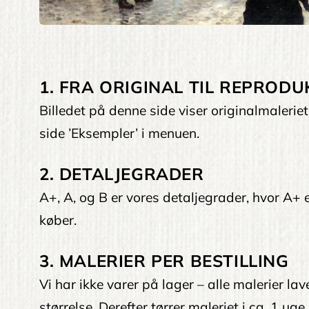
1. FRA ORIGINAL TIL REPRODU
Billedet på denne side viser originalmaleri
side ’Eksempler’ i menuen.
2. DETALJEGRADER
A+, A, og B er vores detaljegrader, hvor A+ er
køber.
3. MALERIER PER BESTILLING
Vi har ikke varer på lager – alle malerier la
størrelse. Derefter tørrer maleriet i ca. 1 uge.