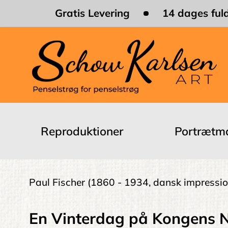
Skip
Gratis Levering
14 dages fuld
to
main
content
Main
navigation
Reproduktioner
Portrætma
Brødkrumme
Paul Fischer
(1860 - 1934, dansk impressio
En Vinterdag på Kongens N