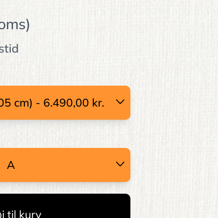
moms)
stid