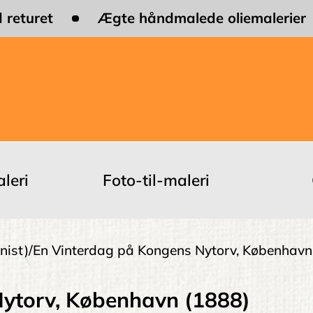
 returet
Ægte håndmalede oliemalerier
leri
Foto-til-maleri
nist)
En Vinterdag på Kongens Nytorv, København
ytorv, København (1888)