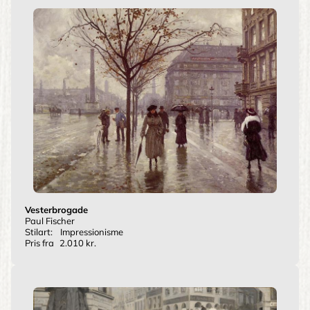
Vesterbrogade
Paul Fischer
Stilart:
Impressionisme
Pris fra
2.010 kr.