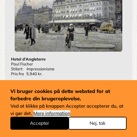
Hotel d'Angleterre
Paul Fischer
Stilart:
Impressionisme
Pris fra
5.940 kr.
Vi bruger cookies på dette websted for at
Si
1
2
››
Side
Side
Next
forbedre din brugeroplevelse.
pag
Ved at klikke på knappen Accepter accepterer du, at
vi gør det.
Mere information
Accepter
Nej, tak
Email
salg@schowkarlsen.dk
SCHOW KARLSEN ART