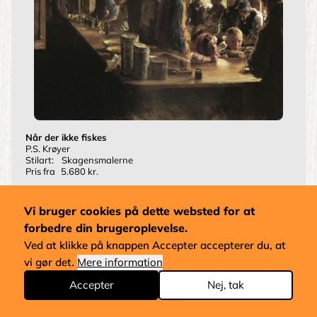
Når der ikke fiskes
P.S. Krøyer
Stilart:
Skagensmalerne
Pris fra
5.680 kr.
Vi bruger cookies på dette websted for at
forbedre din brugeroplevelse.
Ved at klikke på knappen Accepter accepterer du, at
vi gør det.
Mere information
Accepter
Nej, tak