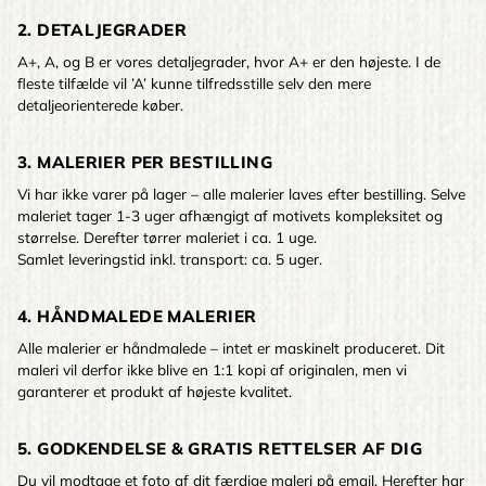
2. DETALJEGRADER
A+, A, og B er vores detaljegrader, hvor A+ er den højeste. I de
fleste tilfælde vil ’A’ kunne tilfredsstille selv den mere
detaljeorienterede køber.
3. MALERIER PER BESTILLING
Vi har ikke varer på lager – alle malerier laves efter bestilling. Selve
maleriet tager 1-3 uger afhængigt af motivets kompleksitet og
størrelse. Derefter tørrer maleriet i ca. 1 uge.
Samlet leveringstid inkl. transport: ca. 5 uger.
4. HÅNDMALEDE MALERIER
Alle malerier er håndmalede – intet er maskinelt produceret. Dit
maleri vil derfor ikke blive en 1:1 kopi af originalen, men vi
garanterer et produkt af højeste kvalitet.
5. GODKENDELSE & GRATIS RETTELSER AF DIG
Du vil modtage et foto af dit færdige maleri på email. Herefter har