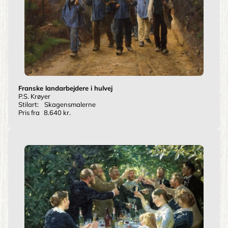
Franske landarbejdere i hulvej
P.S. Krøyer
Stilart:
Skagensmalerne
Pris fra
8.640 kr.