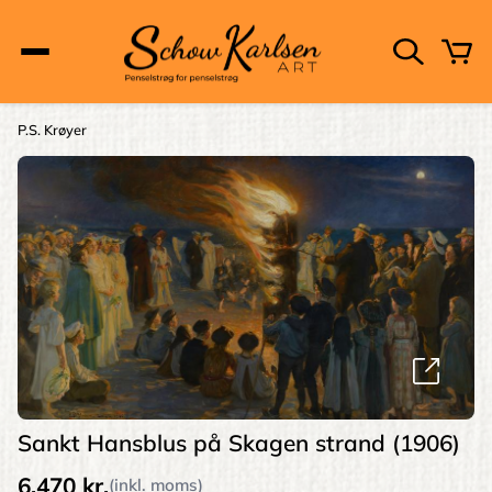
Skip
to
main
content
Main
P.S. Krøyer
Brødkrumme
navigation
Sankt Hansblus på Skagen strand (1906)
6.470 kr.
(inkl. moms)