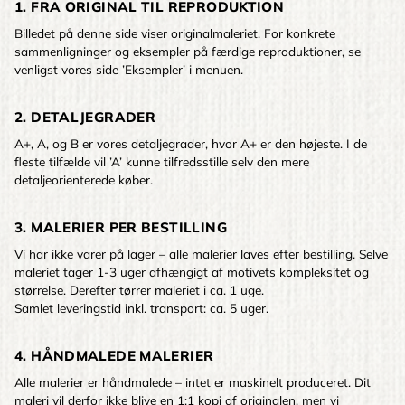
1. FRA ORIGINAL TIL REPRODUKTION
Billedet på denne side viser originalmaleriet. For konkrete
sammenligninger og eksempler på færdige reproduktioner, se
venligst vores side ’Eksempler’ i menuen.
2. DETALJEGRADER
A+, A, og B er vores detaljegrader, hvor A+ er den højeste. I de
fleste tilfælde vil ’A’ kunne tilfredsstille selv den mere
detaljeorienterede køber.
3. MALERIER PER BESTILLING
Vi har ikke varer på lager – alle malerier laves efter bestilling. Selve
maleriet tager 1-3 uger afhængigt af motivets kompleksitet og
størrelse. Derefter tørrer maleriet i ca. 1 uge.
Samlet leveringstid inkl. transport: ca. 5 uger.
4. HÅNDMALEDE MALERIER
Alle malerier er håndmalede – intet er maskinelt produceret. Dit
maleri vil derfor ikke blive en 1:1 kopi af originalen, men vi