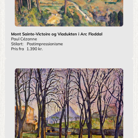
Mont Sainte-Victoire og Viadukten i Arc Floddal
Paul Cézanne
Stilart:
Postimpressionisme
Pris fra
1.390 kr.