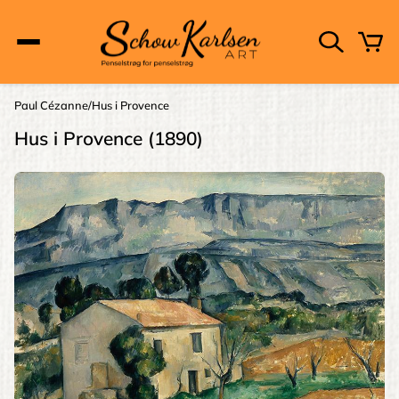
Skip
to
main
content
Main
Paul Cézanne
Hus i Provence
Brødkrumme
navigation
Hus i Provence (1890)