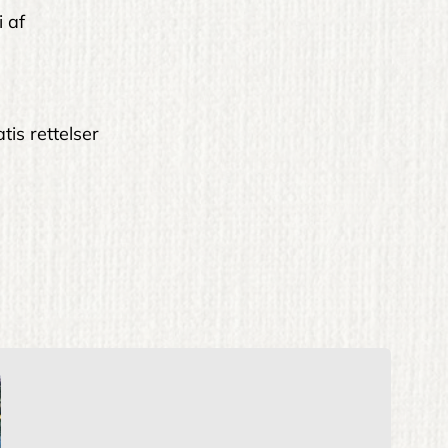
i af
tis rettelser