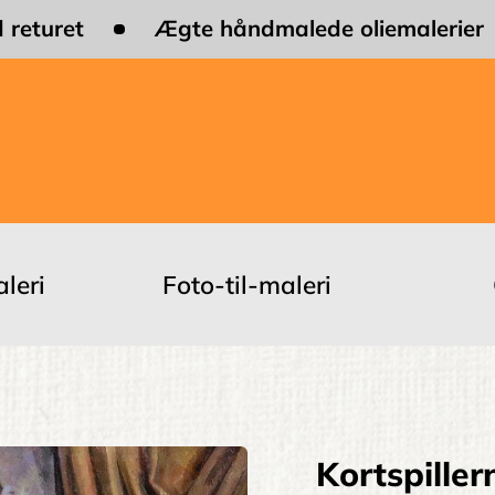
 returet
Ægte håndmalede oliemalerier
leri
Foto-til-maleri
Kortspiller