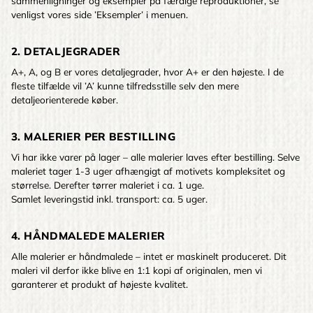
sammenligninger og eksempler på færdige reproduktioner, se
venligst vores side ’Eksempler’ i menuen.
2. DETALJEGRADER
A+, A, og B er vores detaljegrader, hvor A+ er den højeste. I de
fleste tilfælde vil ’A’ kunne tilfredsstille selv den mere
detaljeorienterede køber.
3. MALERIER PER BESTILLING
Vi har ikke varer på lager – alle malerier laves efter bestilling. Selve
maleriet tager 1-3 uger afhængigt af motivets kompleksitet og
størrelse. Derefter tørrer maleriet i ca. 1 uge.
Samlet leveringstid inkl. transport: ca. 5 uger.
4. HÅNDMALEDE MALERIER
Alle malerier er håndmalede – intet er maskinelt produceret. Dit
maleri vil derfor ikke blive en 1:1 kopi af originalen, men vi
garanterer et produkt af højeste kvalitet.