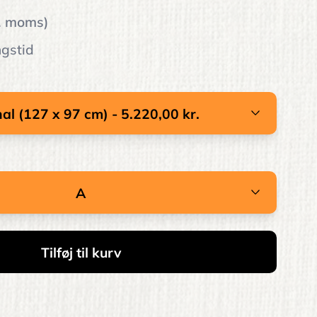
l. moms)
ngstid