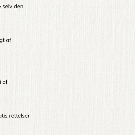
le selv den
gt af
i af
tis rettelser