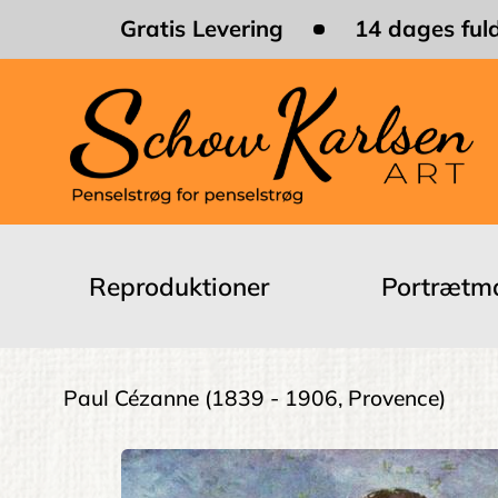
Skip
Gratis Levering
14 dages fuld
to
main
content
Main
navigation
Reproduktioner
Portrætma
Brødkrumme
Paul Cézanne
(1839 - 1906, Provence)