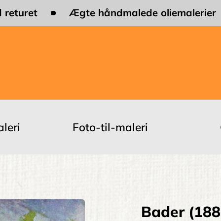
 returet
Ægte håndmalede oliemalerier
leri
Foto-til-maleri
Bader (188