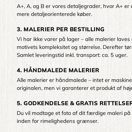
A+, A, og B er vores detaljegrader, hvor A+ er den
mere detaljeorienterede køber.
3. MALERIER PER BESTILLING
Vi har ikke varer på lager – alle malerier laves
motivets kompleksitet og størrelse. Derefter tørr
Samlet leveringstid inkl. transport: ca. 5 uger.
4. HÅNDMALEDE MALERIER
Alle malerier er håndmalede – intet er maskinelt
originalen, men vi garanterer et produkt af høje
5. GODKENDELSE & GRATIS RETTELSER
Du vil modtage et foto af dit færdige maleri på 
inden for rimelighedens grænser.