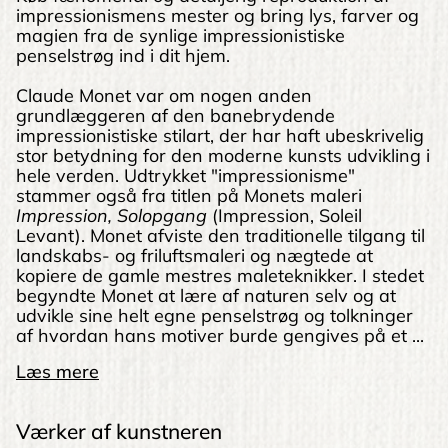
impressionismens mester og bring lys, farver og
magien fra de synlige impressionistiske
penselstrøg ind i dit hjem.
Claude Monet var om nogen anden
grundlæggeren af den banebrydende
impressionistiske stilart, der har haft ubeskrivelig
stor betydning for den moderne kunsts udvikling i
hele verden. Udtrykket "impressionisme"
stammer også fra titlen på Monets maleri
Impression,
Solopgang
(Impression, Soleil
Levant). Monet afviste den traditionelle tilgang til
landskabs- og friluftsmaleri og nægtede at
kopiere de gamle mestres maleteknikker. I stedet
begyndte Monet at lære af naturen selv og at
udvikle sine helt egne penselstrøg og tolkninger
af hvordan hans motiver burde gengives på et ...
Læs mere
Værker af kunstneren