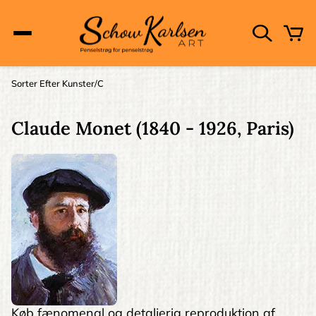
Skip
to
main
content
Main
Sorter Efter Kunster
C
Brødkrumme
navigation
Claude Monet
(1840 - 1926, Paris)
Køb fænomenal og detaljerig reproduktion af