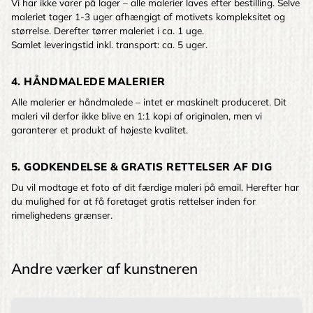
Vi har ikke varer på lager – alle malerier laves efter bestilling. Selve
maleriet tager 1-3 uger afhængigt af motivets kompleksitet og
størrelse. Derefter tørrer maleriet i ca. 1 uge.
Samlet leveringstid inkl. transport: ca. 5 uger.
4. HÅNDMALEDE MALERIER
Alle malerier er håndmalede – intet er maskinelt produceret. Dit
maleri vil derfor ikke blive en 1:1 kopi af originalen, men vi
garanterer et produkt af højeste kvalitet.
5. GODKENDELSE & GRATIS RETTELSER AF DIG
Du vil modtage et foto af dit færdige maleri på email. Herefter har
du mulighed for at få foretaget gratis rettelser inden for
rimelighedens grænser.
Andre værker af kunstneren