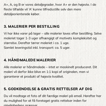
A+, A, og B er vores detaljegrader, hvor A+ er den højeste. I de
fleste tilfælde vil ’A’ kunne tilfredsstille selv den mere
detaljeorienterede køber.
3. MALERIER PER BESTILLING
Vi har ikke varer på lager – alle malerier laves efter bestilling. Selve
maleriet tager 1-3 uger afhængigt af motivets kompleksitet og
størrelse. Derefter tørrer maleriet i ca. 1 uge.
Samlet leveringstid inkl. transport: ca. 5 uger.
4. HÅNDMALEDE MALERIER
Alle malerier er håndmalede – intet er maskinelt produceret. Dit
maleri vil derfor ikke blive en 1:1 kopi af originalen, men vi
garanterer et produkt af højeste kvalitet.
5. GODKENDELSE & GRATIS RETTELSER AF DIG
Du vil modtage et foto af dit færdige maleri på email. Herefter har
du mulighed for at få foretaget gratis rettelser inden for
rimelighedens grænser.