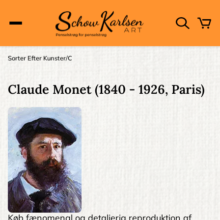
Skip
to
main
content
Main
Sorter Efter Kunster
C
Brødkrumme
navigation
Claude Monet
(1840 - 1926, Paris)
Køb fænomenal og detaljerig reproduktion af