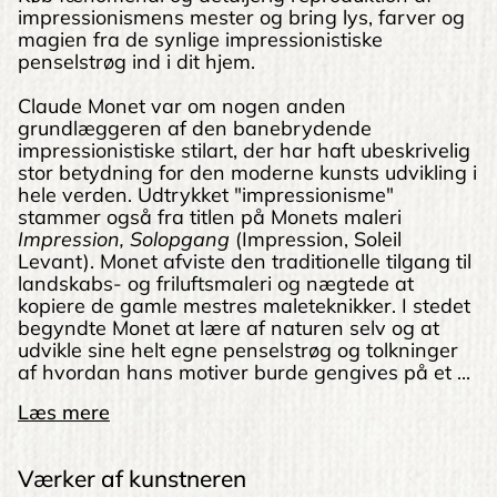
impressionismens mester og bring lys, farver og
magien fra de synlige impressionistiske
penselstrøg ind i dit hjem.
Claude Monet var om nogen anden
grundlæggeren af den banebrydende
impressionistiske stilart, der har haft ubeskrivelig
stor betydning for den moderne kunsts udvikling i
hele verden. Udtrykket "impressionisme"
stammer også fra titlen på Monets maleri
Impression,
Solopgang
(Impression, Soleil
Levant). Monet afviste den traditionelle tilgang til
landskabs- og friluftsmaleri og nægtede at
kopiere de gamle mestres maleteknikker. I stedet
begyndte Monet at lære af naturen selv og at
udvikle sine helt egne penselstrøg og tolkninger
af hvordan hans motiver burde gengives på et ...
Læs mere
Værker af kunstneren