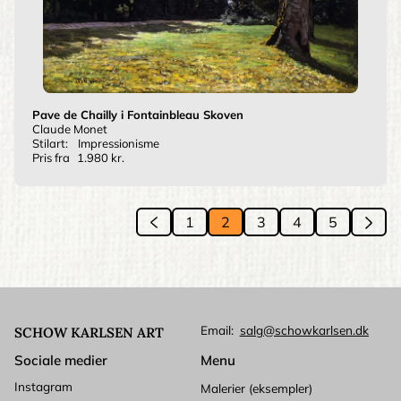
Pave de Chailly i Fontainbleau Skoven
Claude Monet
Stilart:
Impressionisme
Pris fra
1.980 kr.
Si
‹‹
1
2
3
4
5
››
Previous
Side
Side
Side
Side
Side
Next
page
pag
Email
salg@schowkarlsen.dk
SCHOW KARLSEN ART
Sociale medier
Menu
Instagram
Malerier (eksempler)