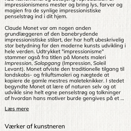
impressionismens mester og bring lys, farver og
magien fra de synlige impressionistiske
penselstrøg ind i dit hjem.
Claude Monet var om nogen anden
grundlæggeren af den banebrydende
impressionistiske stilart, der har haft ubeskrivelig
stor betydning for den moderne kunsts udvikling i
hele verden. Udtrykket "impressionisme"
stammer også fra titlen på Monets maleri
Impression,
Solopgang
(Impression, Soleil
Levant). Monet afviste den traditionelle tilgang til
landskabs- og friluftsmaleri og nægtede at
kopiere de gamle mestres maleteknikker. I stedet
begyndte Monet at lære af naturen selv og at
udvikle sine helt egne penselstrøg og tolkninger
af hvordan hans motiver burde gengives på et ...
Læs mere
Værker af kunstneren