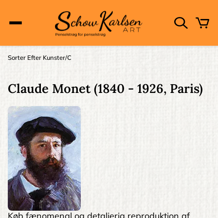
Skip
to
main
content
Main
Sorter Efter Kunster
C
Brødkrumme
navigation
Claude Monet
(1840 - 1926, Paris)
Køb fænomenal og detaljerig reproduktion af