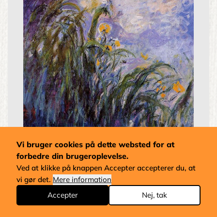
Gule Sværdliljer
Vi bruger cookies på dette websted for at
Claude Monet
forbedre din brugeroplevelse.
Stilart:
Impressionisme
Pris fra
1.320 kr.
Ved at klikke på knappen Accepter accepterer du, at
vi gør det.
Mere information
Accepter
Nej, tak
Si
‹‹
1
2
3
4
5
››
Previous
Side
Side
Side
Side
Side
Next
page
pag