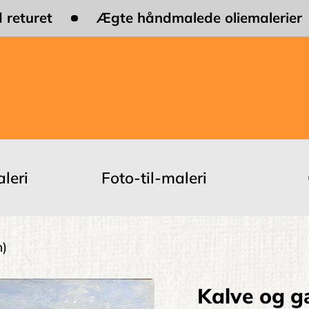
 returet
Ægte håndmalede oliemalerier
leri
Foto-til-maleri
n)
Kalve og g