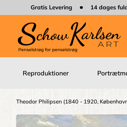
Skip
Gratis Levering
14 dages fuld
to
main
content
Main
navigation
Reproduktioner
Portrætma
Brødkrumme
Theodor Philipsen
(1840 - 1920, Københav