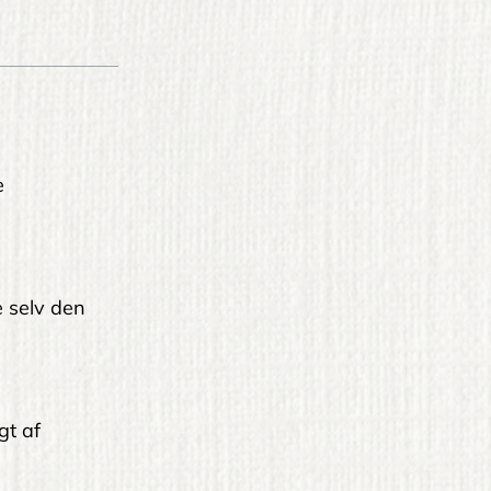
e
le selv den
gt af