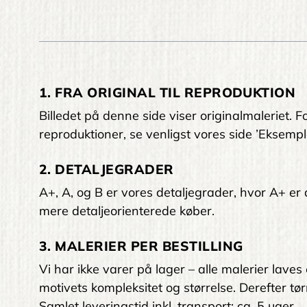
1. FRA ORIGINAL TIL REPRODUKTION
Billedet på denne side viser originalmaleriet
reproduktioner, se venligst vores side ’Eksempl
2. DETALJEGRADER
A+, A, og B er vores detaljegrader, hvor A+ er den
mere detaljeorienterede køber.
3. MALERIER PER BESTILLING
Vi har ikke varer på lager – alle malerier laves
motivets kompleksitet og størrelse. Derefter tørr
Samlet leveringstid inkl. transport: ca. 5 uger.