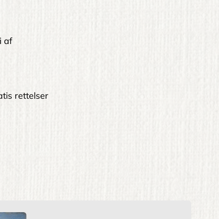
i af
tis rettelser