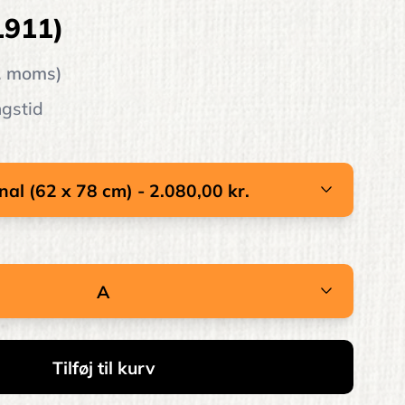
1911)
l. moms)
ngstid