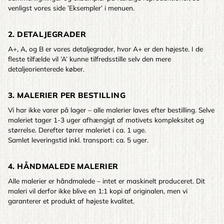
venligst vores side ’Eksempler’ i menuen.
2. DETALJEGRADER
A+, A, og B er vores detaljegrader, hvor A+ er den højeste. I de
fleste tilfælde vil ’A’ kunne tilfredsstille selv den mere
detaljeorienterede køber.
3. MALERIER PER BESTILLING
Vi har ikke varer på lager – alle malerier laves efter bestilling. Selve
maleriet tager 1-3 uger afhængigt af motivets kompleksitet og
størrelse. Derefter tørrer maleriet i ca. 1 uge.
Samlet leveringstid inkl. transport: ca. 5 uger.
4. HÅNDMALEDE MALERIER
Alle malerier er håndmalede – intet er maskinelt produceret. Dit
maleri vil derfor ikke blive en 1:1 kopi af originalen, men vi
garanterer et produkt af højeste kvalitet.