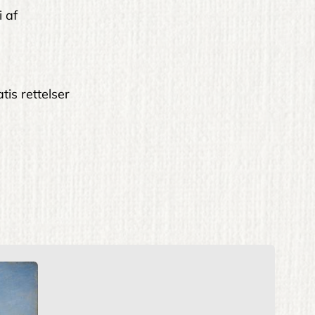
i af
tis rettelser