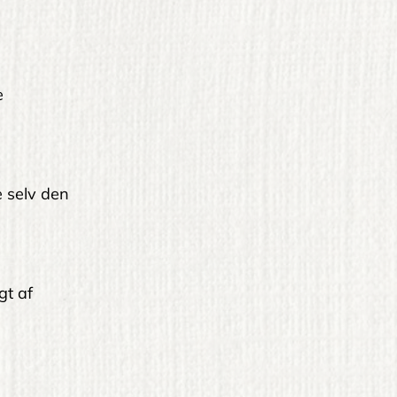
e
le selv den
gt af