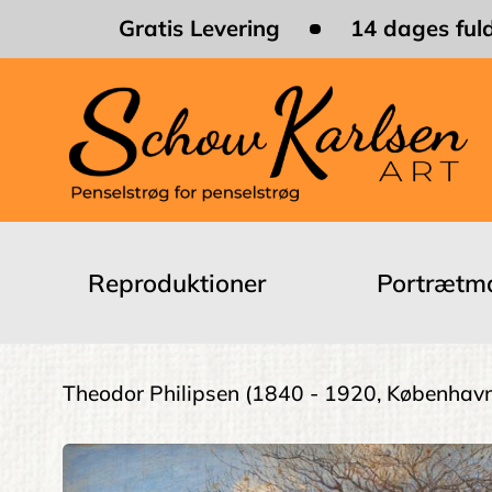
Skip
Gratis Levering
14 dages fuld
to
main
content
Main
navigation
Reproduktioner
Portrætma
Brødkrumme
Theodor Philipsen
(1840 - 1920, Københav