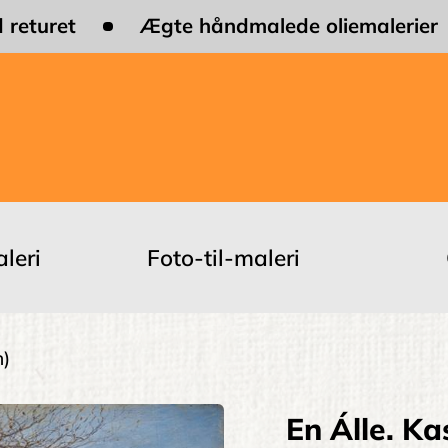
 returet
Ægte håndmalede oliemalerier
leri
Foto-til-maleri
n)
En Álle. Ka