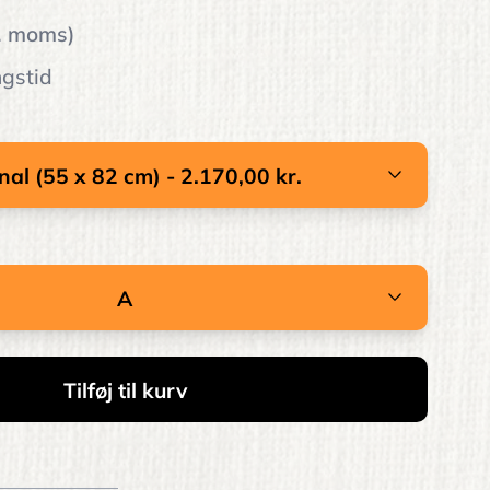
l. moms)
ngstid