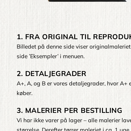
1. FRA ORIGINAL TIL REPRODU
Billedet på denne side viser originalmaleri
side ’Eksempler’ i menuen.
2. DETALJEGRADER
A+, A, og B er vores detaljegrader, hvor A+ er
køber.
3. MALERIER PER BESTILLING
Vi har ikke varer på lager – alle malerier la
størrelse. Derefter tørrer maleriet i ca. 1 uge.