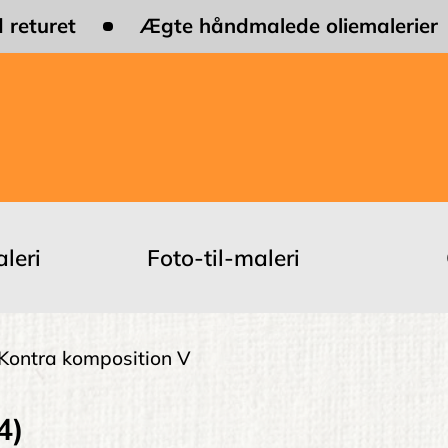
 returet
Ægte håndmalede oliemalerier
leri
Foto-til-maleri
Kontra komposition V
4)