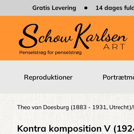
Skip
Gratis Levering
14 dages fuld
to
main
content
Main
navigation
Reproduktioner
Portrætma
Brødkrumme
Theo van Doesburg
(1883 - 1931, Utrecht)
Kontra komposition V (192