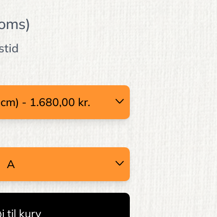
moms)
stid