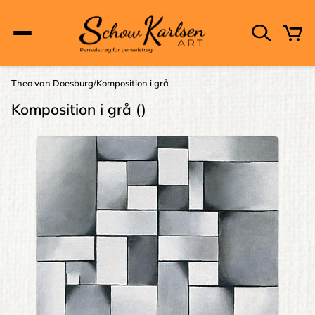
Skip
to
main
content
Main
Theo van Doesburg
Komposition i grå
Brødkrumme
navigation
Komposition i grå ()