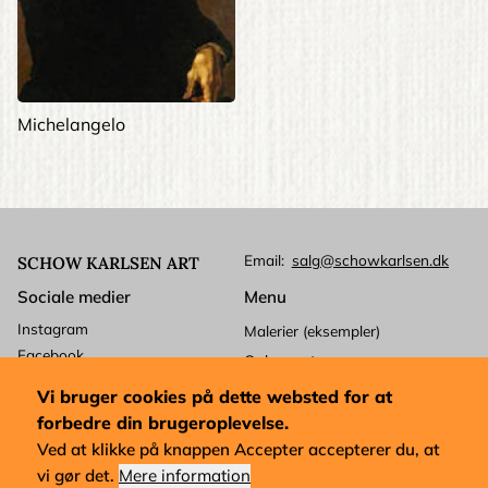
Michelangelo
Email
salg@schowkarlsen.dk
SCHOW KARLSEN ART
Sociale medier
Menu
Instagram
Malerier (eksempler)
Facebook
Ophavsret
Betalingskort
Kundeservice
Vi bruger cookies på dette websted for at
Mastercard
Levering
forbedre din brugeroplevelse.
Visa
Forretningsbetingelser
Ved at klikke på knappen Accepter accepterer du, at
Dankort
vi gør det.
Mere information
Købsforkøb og udførelse