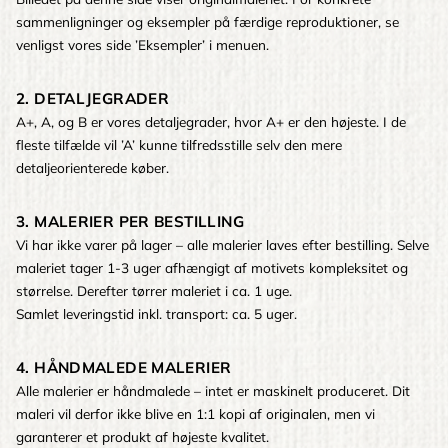
sammenligninger og eksempler på færdige reproduktioner, se
venligst vores side ’Eksempler’ i menuen.
2. DETALJEGRADER
A+, A, og B er vores detaljegrader, hvor A+ er den højeste. I de
fleste tilfælde vil ’A’ kunne tilfredsstille selv den mere
detaljeorienterede køber.
3. MALERIER PER BESTILLING
Vi har ikke varer på lager – alle malerier laves efter bestilling. Selve
maleriet tager 1-3 uger afhængigt af motivets kompleksitet og
størrelse. Derefter tørrer maleriet i ca. 1 uge.
Samlet leveringstid inkl. transport: ca. 5 uger.
4. HÅNDMALEDE MALERIER
Alle malerier er håndmalede – intet er maskinelt produceret. Dit
maleri vil derfor ikke blive en 1:1 kopi af originalen, men vi
garanterer et produkt af højeste kvalitet.