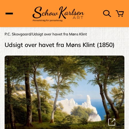
Skip
to
main
content
Main
P.C. Skovgaard
Udsigt over havet fra Møns Klint
Brødkrumme
navigation
Udsigt over havet fra Møns Klint (1850)