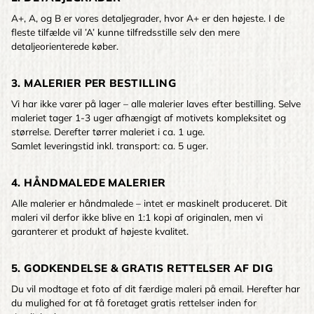
A+, A, og B er vores detaljegrader, hvor A+ er den højeste. I de
fleste tilfælde vil ’A’ kunne tilfredsstille selv den mere
detaljeorienterede køber.
3. MALERIER PER BESTILLING
Vi har ikke varer på lager – alle malerier laves efter bestilling. Selve
maleriet tager 1-3 uger afhængigt af motivets kompleksitet og
størrelse. Derefter tørrer maleriet i ca. 1 uge.
Samlet leveringstid inkl. transport: ca. 5 uger.
4. HÅNDMALEDE MALERIER
Alle malerier er håndmalede – intet er maskinelt produceret. Dit
maleri vil derfor ikke blive en 1:1 kopi af originalen, men vi
garanterer et produkt af højeste kvalitet.
5. GODKENDELSE & GRATIS RETTELSER AF DIG
Du vil modtage et foto af dit færdige maleri på email. Herefter har
du mulighed for at få foretaget gratis rettelser inden for