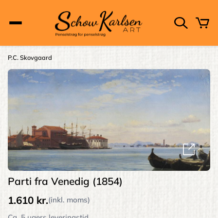
Skip
to
main
content
Main
P.C. Skovgaard
Brødkrumme
navigation
Parti fra Venedig (1854)
1.610 kr.
(inkl. moms)
Ca. 5 ugers leveringstid