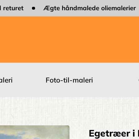
 returet
Ægte håndmalede oliemalerier
leri
Foto-til-maleri
Egetræer i