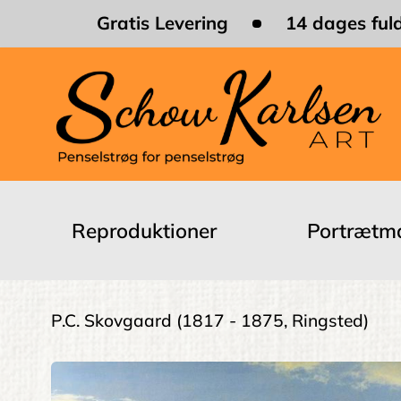
Skip
Gratis Levering
14 dages fuld
to
main
content
Main
navigation
Reproduktioner
Portrætma
Brødkrumme
P.C. Skovgaard
(1817 - 1875, Ringsted)