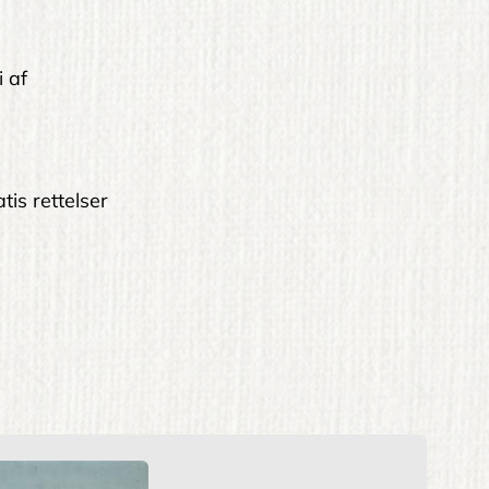
i af
tis rettelser