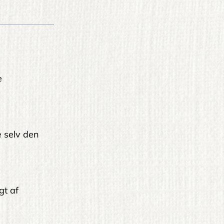
e
le selv den
gt af