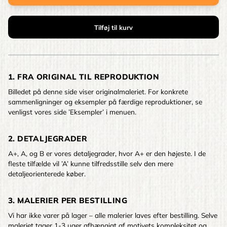
1. FRA ORIGINAL TIL REPRODUKTION
Billedet på denne side viser originalmaleriet. For konkrete
sammenligninger og eksempler på færdige reproduktioner, se
venligst vores side ’Eksempler’ i menuen.
2. DETALJEGRADER
A+, A, og B er vores detaljegrader, hvor A+ er den højeste. I de
fleste tilfælde vil ’A’ kunne tilfredsstille selv den mere
detaljeorienterede køber.
3. MALERIER PER BESTILLING
Vi har ikke varer på lager – alle malerier laves efter bestilling. Selve
maleriet tager 1-3 uger afhængigt af motivets kompleksitet og