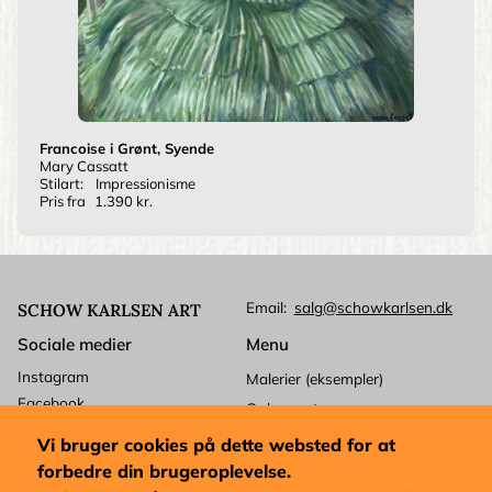
Francoise i Grønt, Syende
Mary Cassatt
Stilart:
Impressionisme
Pris fra
1.390 kr.
Email
salg@schowkarlsen.dk
SCHOW KARLSEN ART
Sociale medier
Menu
Instagram
Malerier (eksempler)
Facebook
Ophavsret
Betalingskort
Kundeservice
Vi bruger cookies på dette websted for at
Mastercard
Levering
forbedre din brugeroplevelse.
Visa