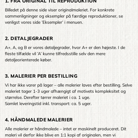
1. FRA ORIGINAL TIL REPRODUKTION
Billedet på denne side viser originalmaleriet. For konkrete
sammenligninger og eksempler på færdige reproduktioner, se
venligst vores side ’Eksempler’ i menuen.
2. DETALJEGRADER
A+, A, og B er vores detaljegrader, hvor A+ er den højeste. I de
fleste tilfælde vil ’A’ kunne tilfredsstille selv den mere
detaljeorienterede køber.
3. MALERIER PER BESTILLING
Vi har ikke varer på lager – alle malerier laves efter bestilling. Selve
maleriet tager 1-3 uger afhængigt af motivets kompleksitet og
størrelse. Derefter tørrer maleriet i ca. 1 uge.
Samlet leveringstid inkl. transport: ca. 5 uger.
4. HÅNDMALEDE MALERIER
Alle malerier er håndmalede – intet er maskinelt produceret. Dit
maleri vil derfor ikke blive en 1:1 kopi af originalen, men vi