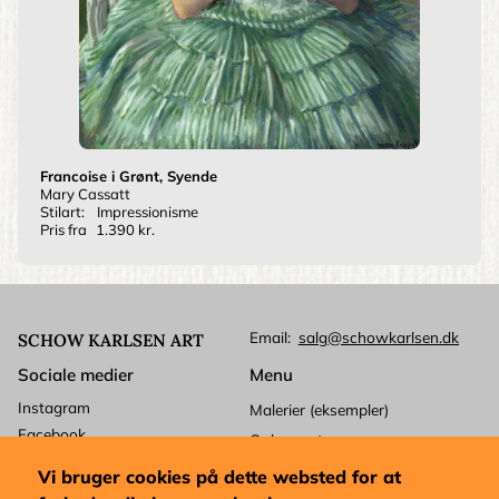
Francoise i Grønt, Syende
Mary Cassatt
Stilart:
Impressionisme
Pris fra
1.390 kr.
Email
salg@schowkarlsen.dk
SCHOW KARLSEN ART
Sociale medier
Menu
Instagram
Malerier (eksempler)
Facebook
Ophavsret
Betalingskort
Kundeservice
Vi bruger cookies på dette websted for at
Mastercard