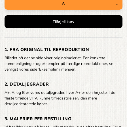
1. FRA ORIGINAL TIL REPRODUKTION
Billedet på denne side viser originalmaleriet. For konkrete
sammenligninger og eksempler på færdige reproduktioner, se
venligst vores side ’Eksempler’ i menuen.
2. DETALJEGRADER
A+, A, og B er vores detaljegrader, hvor A+ er den højeste. I de
fleste tilfælde vil ’A’ kunne tilfredsstille selv den mere
detaljeorienterede køber.
3. MALERIER PER BESTILLING
Vi har ikke varer på lager – alle malerier laves efter bestilling. Selve