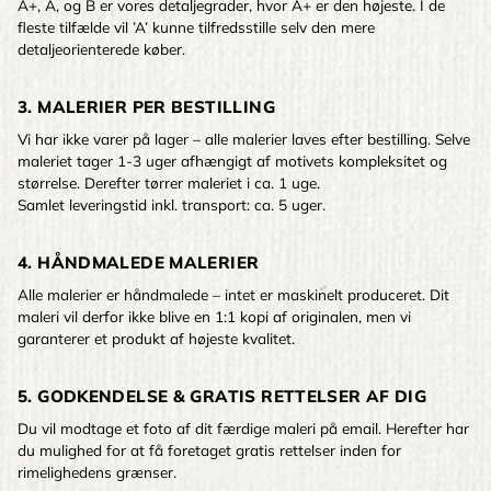
A+, A, og B er vores detaljegrader, hvor A+ er den højeste. I de
fleste tilfælde vil ’A’ kunne tilfredsstille selv den mere
detaljeorienterede køber.
3. MALERIER PER BESTILLING
Vi har ikke varer på lager – alle malerier laves efter bestilling. Selve
maleriet tager 1-3 uger afhængigt af motivets kompleksitet og
størrelse. Derefter tørrer maleriet i ca. 1 uge.
Samlet leveringstid inkl. transport: ca. 5 uger.
4. HÅNDMALEDE MALERIER
Alle malerier er håndmalede – intet er maskinelt produceret. Dit
maleri vil derfor ikke blive en 1:1 kopi af originalen, men vi
garanterer et produkt af højeste kvalitet.
5. GODKENDELSE & GRATIS RETTELSER AF DIG
Du vil modtage et foto af dit færdige maleri på email. Herefter har
du mulighed for at få foretaget gratis rettelser inden for
rimelighedens grænser.