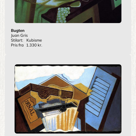
Bugten
Juan Gris
Stilart:
Kubisme
Pris fra
1.330 kr.