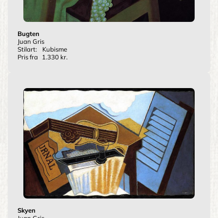
Bugten
Juan Gris
Stilart:
Kubisme
Pris fra
1.330 kr.
Skyen