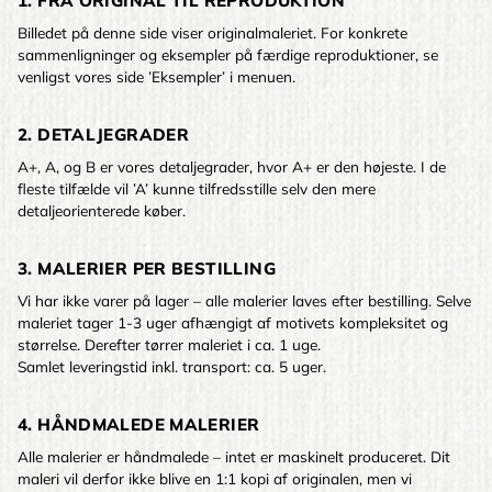
1. FRA ORIGINAL TIL REPRODUKTION
Billedet på denne side viser originalmaleriet. For konkrete
sammenligninger og eksempler på færdige reproduktioner, se
venligst vores side ’Eksempler’ i menuen.
2. DETALJEGRADER
A+, A, og B er vores detaljegrader, hvor A+ er den højeste. I de
fleste tilfælde vil ’A’ kunne tilfredsstille selv den mere
detaljeorienterede køber.
3. MALERIER PER BESTILLING
Vi har ikke varer på lager – alle malerier laves efter bestilling. Selve
maleriet tager 1-3 uger afhængigt af motivets kompleksitet og
størrelse. Derefter tørrer maleriet i ca. 1 uge.
Samlet leveringstid inkl. transport: ca. 5 uger.
4. HÅNDMALEDE MALERIER
Alle malerier er håndmalede – intet er maskinelt produceret. Dit
maleri vil derfor ikke blive en 1:1 kopi af originalen, men vi