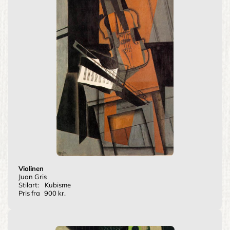
Violinen
Juan Gris
Stilart:
Kubisme
Pris fra
900 kr.