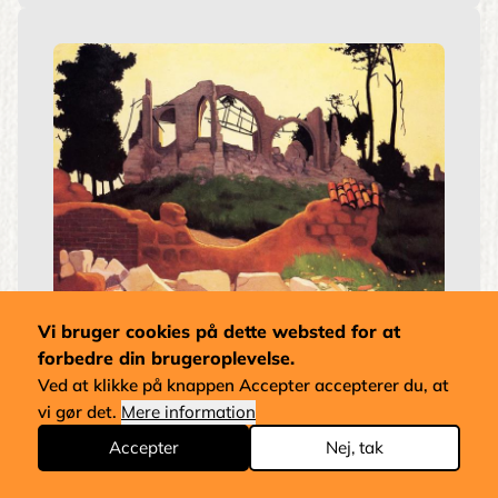
Vi bruger cookies på dette websted for at
forbedre din brugeroplevelse.
Souain Kirke i Silhouet
Félix Vallotton
Ved at klikke på knappen Accepter accepterer du, at
Stilart:
Les Nabis
vi gør det.
Mere information
Pris fra
1.980 kr.
Accepter
Nej, tak