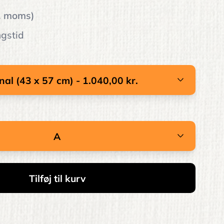
l. moms)
ngstid