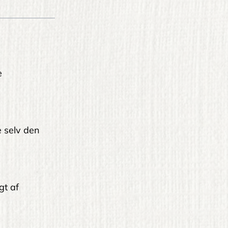
e
le selv den
gt af