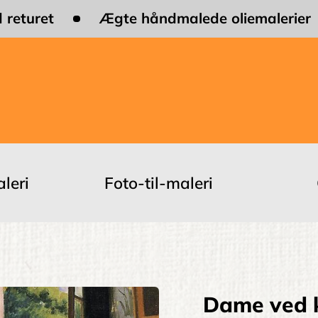
 returet
Ægte håndmalede oliemalerier
leri
Foto-til-maleri
Dame ved k