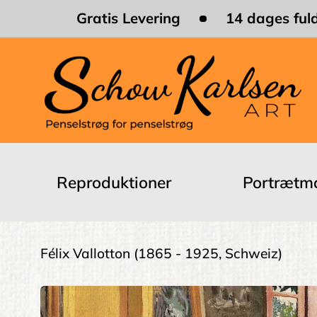
Skip
Gratis Levering
14 dages fuld
to
main
content
Main
navigation
Reproduktioner
Portrætma
Brødkrumme
Félix Vallotton
(1865 - 1925, Schweiz)