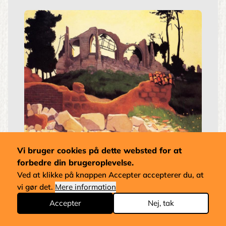
Vi bruger cookies på dette websted for at
Souain Kirke i Silhouet
forbedre din brugeroplevelse.
Félix Vallotton
Stilart:
Les Nabis
Ved at klikke på knappen Accepter accepterer du, at
Pris fra
1.980 kr.
vi gør det.
Mere information
Accepter
Nej, tak