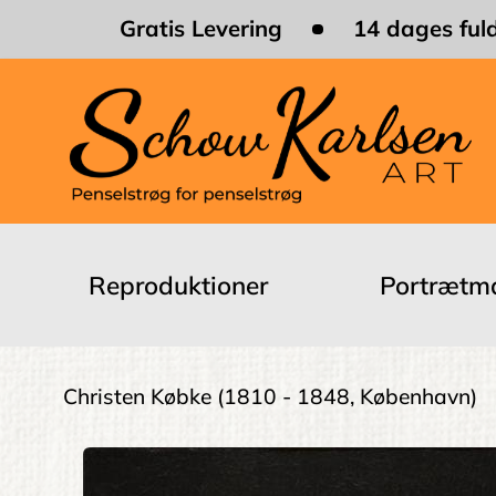
Skip
Gratis Levering
14 dages fuld
to
main
content
Main
navigation
Reproduktioner
Portrætma
Brødkrumme
Christen Købke
(1810 - 1848, København)