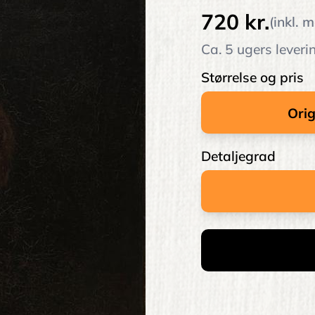
720 kr.
(inkl. 
Ca. 5 ugers leveri
Størrelse og pris
Detaljegrad