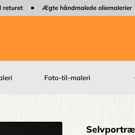
 returet
Ægte håndmalede oliemalerier
leri
Foto-til-maleri
Selvportræ