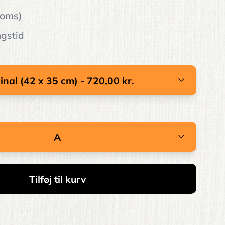
moms)
ngstid