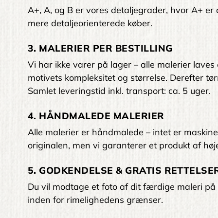
A+, A, og B er vores detaljegrader, hvor A+ er den
mere detaljeorienterede køber.
3. MALERIER PER BESTILLING
Vi har ikke varer på lager – alle malerier laves
motivets kompleksitet og størrelse. Derefter tørr
Samlet leveringstid inkl. transport: ca. 5 uger.
4. HÅNDMALEDE MALERIER
Alle malerier er håndmalede – intet er maskinelt
originalen, men vi garanterer et produkt af høje
5. GODKENDELSE & GRATIS RETTELSER
Du vil modtage et foto af dit færdige maleri på 
inden for rimelighedens grænser.