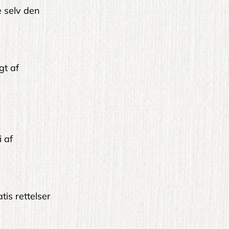
le selv den
gt af
i af
tis rettelser