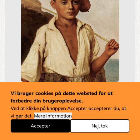
Portræt af en Fiskerdreng fra Capri
Vi bruger cookies på dette websted for at
Christen Købke
Stilart:
Dansk Guldalder
forbedre din brugeroplevelse.
Pris fra
1.650 kr.
Ved at klikke på knappen Accepter accepterer du, at
vi gør det.
Mere information
Accepter
Nej, tak
Email
salg@schowkarlsen.dk
SCHOW KARLSEN ART