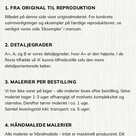
1. FRA ORIGINAL TIL REPRODUKTION
Billedet på denne side viser originalmaleriet. For konkrete
sammenligninger og eksempler på færdige reproduktioner, se
venligst vores side ’Eksempler’ i menuen.
2. DETALJEGRADER
A+, A, og B er vores detaljegrader, hvor A+ er den højeste. I de
fleste tilfælde vil ’A’ kunne tilfredsstille selv den mere
detaljeorienterede køber.
3. MALERIER PER BESTILLING
Vi har ikke varer på lager – alle malerier laves efter bestilling. Selve
maleriet tager 1-3 uger afhængigt af motivets kompleksitet og
størrelse. Derefter tørrer maleriet i ca. 1 uge.
Samlet leveringstid inkl. transport: ca. 5 uger.
4. HÅNDMALEDE MALERIER
Alle malerier er håndmalede – intet er maskinelt produceret. Dit