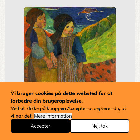
Vi bruger cookies på dette websted for at
forbedre din brugeroplevelse.
Ved at klikke på knappen Accepter accepterer du, at
vi gør det.
Mere information
Accepter
Nej, tak
To Bretonske Piger ved Havet
Paul Gauguin