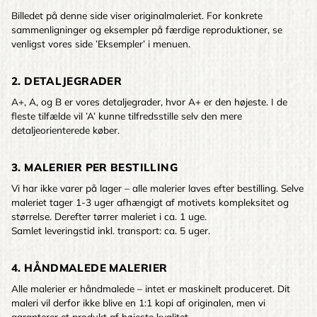
Billedet på denne side viser originalmaleriet. For konkrete
sammenligninger og eksempler på færdige reproduktioner, se
venligst vores side ’Eksempler’ i menuen.
2. DETALJEGRADER
A+, A, og B er vores detaljegrader, hvor A+ er den højeste. I de
fleste tilfælde vil ’A’ kunne tilfredsstille selv den mere
detaljeorienterede køber.
3. MALERIER PER BESTILLING
Vi har ikke varer på lager – alle malerier laves efter bestilling. Selve
maleriet tager 1-3 uger afhængigt af motivets kompleksitet og
størrelse. Derefter tørrer maleriet i ca. 1 uge.
Samlet leveringstid inkl. transport: ca. 5 uger.
4. HÅNDMALEDE MALERIER
Alle malerier er håndmalede – intet er maskinelt produceret. Dit
maleri vil derfor ikke blive en 1:1 kopi af originalen, men vi
garanterer et produkt af højeste kvalitet.