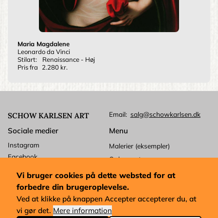
Maria Magdalene
Leonardo da Vinci
Stilart:
Renaissance - Høj
Pris fra
2.280 kr.
Email
salg@schowkarlsen.dk
SCHOW KARLSEN ART
Sociale medier
Menu
Instagram
Malerier (eksempler)
Facebook
Ophavsret
Betalingskort
Kundeservice
Vi bruger cookies på dette websted for at
Mastercard
Levering
forbedre din brugeroplevelse.
Visa
Forretningsbetingelser
Ved at klikke på knappen Accepter accepterer du, at
Dankort
vi gør det.
Mere information
Købsforkøb og udførelse