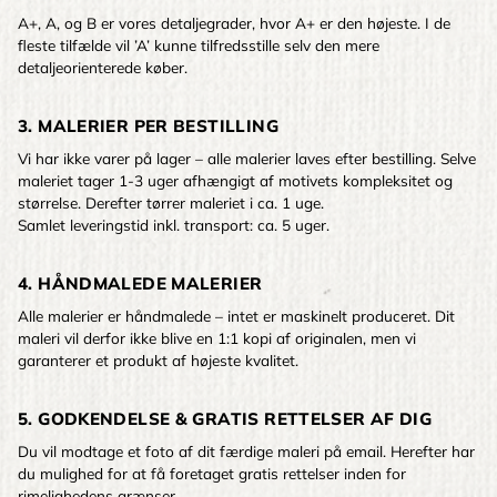
A+, A, og B er vores detaljegrader, hvor A+ er den højeste. I de
fleste tilfælde vil ’A’ kunne tilfredsstille selv den mere
detaljeorienterede køber.
3. MALERIER PER BESTILLING
Vi har ikke varer på lager – alle malerier laves efter bestilling. Selve
maleriet tager 1-3 uger afhængigt af motivets kompleksitet og
størrelse. Derefter tørrer maleriet i ca. 1 uge.
Samlet leveringstid inkl. transport: ca. 5 uger.
4. HÅNDMALEDE MALERIER
Alle malerier er håndmalede – intet er maskinelt produceret. Dit
maleri vil derfor ikke blive en 1:1 kopi af originalen, men vi
garanterer et produkt af højeste kvalitet.
5. GODKENDELSE & GRATIS RETTELSER AF DIG
Du vil modtage et foto af dit færdige maleri på email. Herefter har
du mulighed for at få foretaget gratis rettelser inden for
rimelighedens grænser.