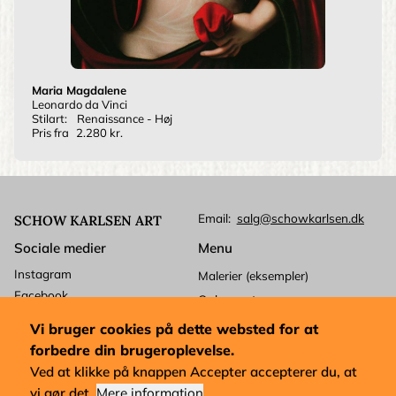
Maria Magdalene
Leonardo da Vinci
Stilart:
Renaissance - Høj
Pris fra
2.280 kr.
Email
salg@schowkarlsen.dk
SCHOW KARLSEN ART
Sociale medier
Menu
Instagram
Malerier (eksempler)
Facebook
Ophavsret
Betalingskort
Kundeservice
Vi bruger cookies på dette websted for at
Mastercard
Levering
forbedre din brugeroplevelse.
Visa
Forretningsbetingelser
Ved at klikke på knappen Accepter accepterer du, at
Dankort
vi gør det.
Mere information
Købsforkøb og udførelse