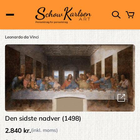
Skip
to
main
content
Main
Leonardo da Vinci
Brødkrumme
navigation
Den sidste nadver (1498)
2.840 kr.
(inkl. moms)