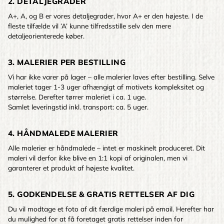
2. DETALJEGRADER
A+, A, og B er vores detaljegrader, hvor A+ er den højeste. I de
fleste tilfælde vil ’A’ kunne tilfredsstille selv den mere
detaljeorienterede køber.
3. MALERIER PER BESTILLING
Vi har ikke varer på lager – alle malerier laves efter bestilling. Selve
maleriet tager 1-3 uger afhængigt af motivets kompleksitet og
størrelse. Derefter tørrer maleriet i ca. 1 uge.
Samlet leveringstid inkl. transport: ca. 5 uger.
4. HÅNDMALEDE MALERIER
Alle malerier er håndmalede – intet er maskinelt produceret. Dit
maleri vil derfor ikke blive en 1:1 kopi af originalen, men vi
garanterer et produkt af højeste kvalitet.
5. GODKENDELSE & GRATIS RETTELSER AF DIG
Du vil modtage et foto af dit færdige maleri på email. Herefter har
du mulighed for at få foretaget gratis rettelser inden for