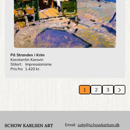
På Stranden i Krim
Konstantin Korovin
Stilart:
Impressionisme
Pris fra
1.420 kr.
Si
1
2
3
››
Side
Side
Side
Next
pag
Email
salg@schowkarlsen.dk
SCHOW KARLSEN ART