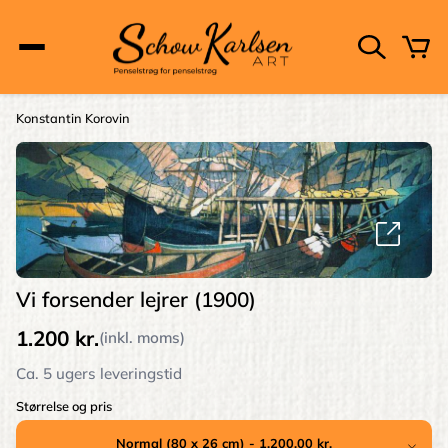
Skip
to
main
content
Main
Konstantin Korovin
Brødkrumme
navigation
Vi forsender lejrer (1900)
1.200 kr.
(inkl. moms)
Ca. 5 ugers leveringstid
Størrelse og pris