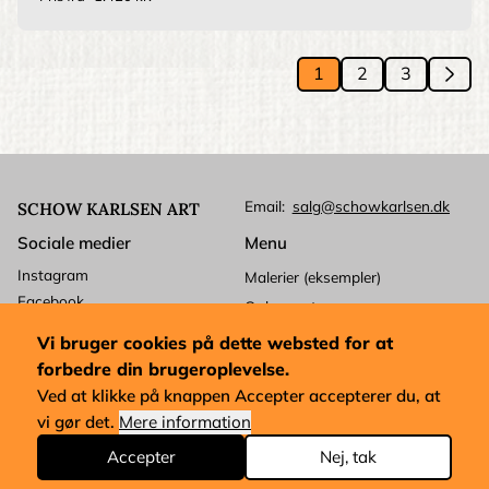
Si
1
2
3
››
Side
Side
Side
Next
pag
Email
salg@schowkarlsen.dk
SCHOW KARLSEN ART
Sociale medier
Menu
Instagram
Malerier (eksempler)
Facebook
Ophavsret
Betalingskort
Kundeservice
Vi bruger cookies på dette websted for at
Mastercard
Levering
forbedre din brugeroplevelse.
Visa
Forretningsbetingelser
Ved at klikke på knappen Accepter accepterer du, at
Dankort
vi gør det.
Mere information
Købsforkøb og udførelse
Malerihåndtering
Accepter
Nej, tak