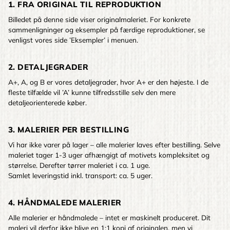
1. FRA ORIGINAL TIL REPRODUKTION
Billedet på denne side viser originalmaleriet. For konkrete
sammenligninger og eksempler på færdige reproduktioner, se
venligst vores side ’Eksempler’ i menuen.
2. DETALJEGRADER
A+, A, og B er vores detaljegrader, hvor A+ er den højeste. I de
fleste tilfælde vil ’A’ kunne tilfredsstille selv den mere
detaljeorienterede køber.
3. MALERIER PER BESTILLING
Vi har ikke varer på lager – alle malerier laves efter bestilling. Selve
maleriet tager 1-3 uger afhængigt af motivets kompleksitet og
størrelse. Derefter tørrer maleriet i ca. 1 uge.
Samlet leveringstid inkl. transport: ca. 5 uger.
4. HÅNDMALEDE MALERIER
Alle malerier er håndmalede – intet er maskinelt produceret. Dit
maleri vil derfor ikke blive en 1:1 kopi af originalen, men vi