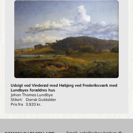
Udsigt ved Vinderød mod Høbjerg ved Frederiksværk med
Lundbyes forældres hus
Johan Thomas Lundbye
Stilart:
Dansk Guldalder
Pris fra
3.920 kr.
Email
salg@schowkarlsen.dk