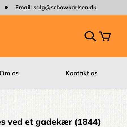
Email:
salg@schowkarlsen.dk
Om os
Kontakt os
s ved et gadekær (1844)