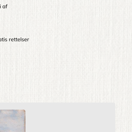
i af
tis rettelser