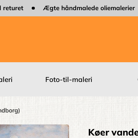
 returet
Ægte håndmalede oliemalerier
leri
Foto-til-maleri
ndborg)
Køer vande