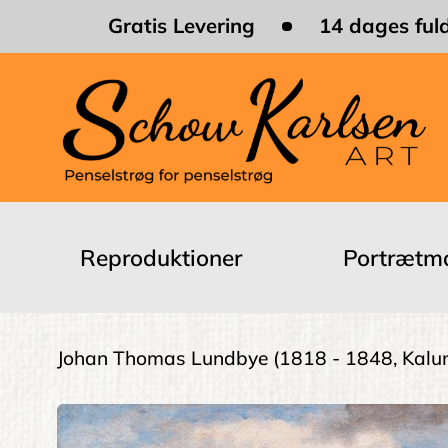
Skip
Gratis Levering
14 dages fuld
to
main
content
Main
navigation
Reproduktioner
Portrætma
Brødkrumme
Johan Thomas Lundbye
(1818 - 1848, Kalu