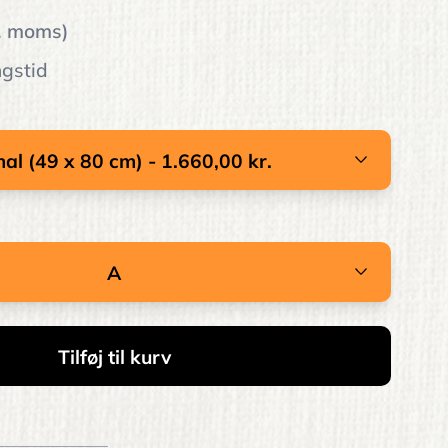
l. moms)
ngstid