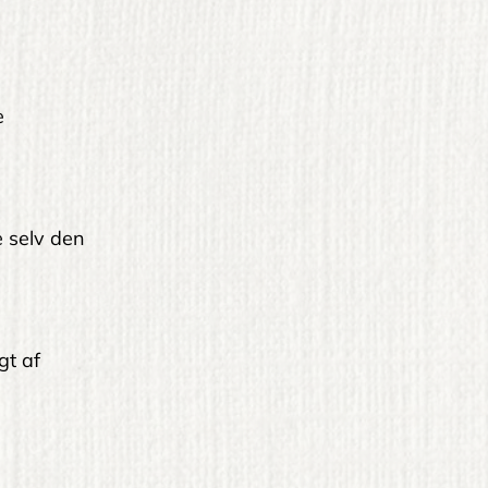
e
le selv den
gt af