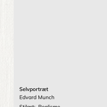
Selvportræt
Edvard Munch
Stilart:
Realisme