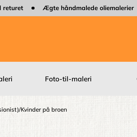
 returet
Ægte håndmalede oliemalerier
leri
Foto-til-maleri
ionist)
Kvinder på broen