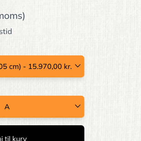
 moms)
stid