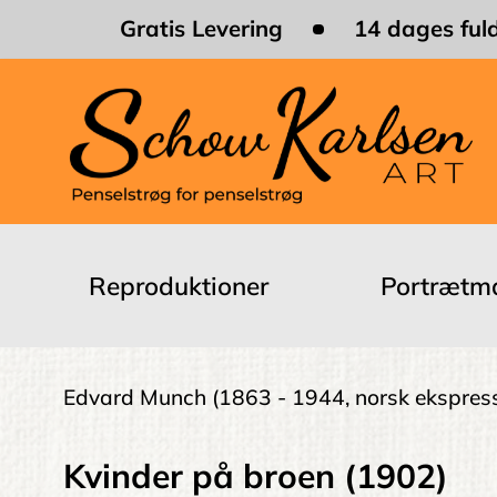
Skip
Gratis Levering
14 dages fuld
to
main
content
Main
navigation
Reproduktioner
Portrætma
Brødkrumme
Edvard Munch
(1863 - 1944, norsk ekspress
Kvinder på broen (1902)