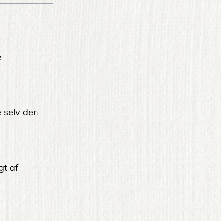
e
le selv den
gt af