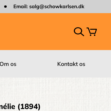
Email:
salg@schowkarlsen.dk
Om os
Kontakt os
élie (1894)