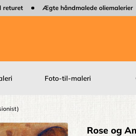
 returet
Ægte håndmalede oliemalerier
leri
Foto-til-maleri
ionist)
Rose og Am