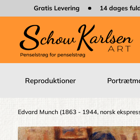
Skip
Gratis Levering
14 dages fuld
to
main
content
Main
navigation
Reproduktioner
Portrætma
Brødkrumme
Edvard Munch
(1863 - 1944, norsk ekspress