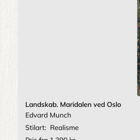
Landskab. Maridalen ved Oslo
Edvard Munch
Stilart:
Realisme
Pris fra
1.390 kr.