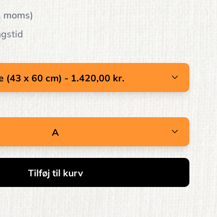
l. moms)
ngstid